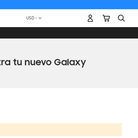
Mi carrito
Moneda
USD -
dólar
estadounidense