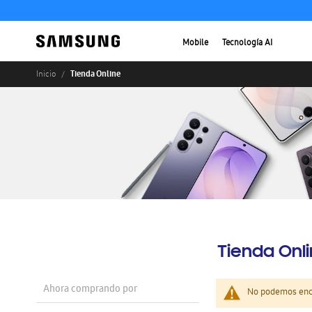
Mobile
Tecnología AI
Tienda Online
Inicio
Tienda Onl
Ahora comprando por
No podemos enco