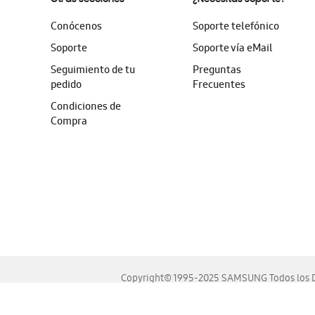
Conócenos
Soporte telefónico
Soporte
Soporte vía eMail
Seguimiento de tu
Preguntas
pedido
Frecuentes
Condiciones de
Compra
Copyright© 1995-2025 SAMSUNG Todos los D
Este sitio se ve mejor en las últimas versiones de Chrome