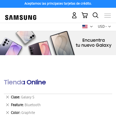
Aceptamos las principales tarjetas de crédito.
Mi carrito
Mon
USD -
dólar
estadounid
Tienda Online
Eliminar
Clase
Galaxy S
este
Eliminar
Feature
Bluetooth
artículo
este
Eliminar
Color
Graphite
artículo