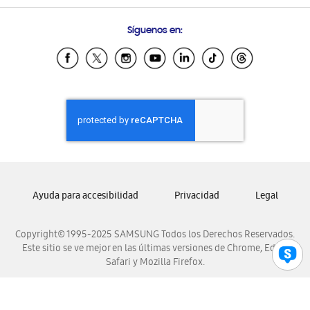
Preguntas Frecuentes
Samsung Costa Rica
Síguenos en:
Samsung Ecuador
Samsung El Salvador
Samsung Guatemala
Samsung Honduras
Samsung Nicaragua
Samsung Panamá
Samsung República Dominicana
Samsung Venezuela
Ayuda para accesibilidad
Privacidad
Legal
Copyright© 1995-2025 SAMSUNG Todos los Derechos Reservados.
Este sitio se ve mejor en las últimas versiones de Chrome, Edge,
Safari y Mozilla Firefox.