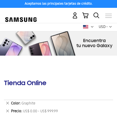
Aceptamos las principales tarjetas de crédito.
Mi carrito
Mon
USD -
dólar
estadounid
Tienda Online
Eliminar
Color
Graphite
este
Eliminar
Precio
US$ 0.00 - US$ 999.99
artículo
este