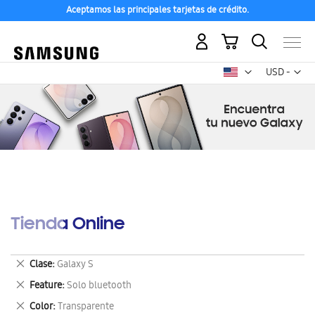
Aceptamos las principales tarjetas de crédito.
Mi carrito
Mon
USD -
dólar
estadounid
Tienda Online
Eliminar
Clase
Galaxy S
este
Eliminar
Feature
Solo bluetooth
artículo
este
Eliminar
Color
Transparente
artículo