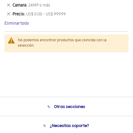
este
Eliminar
Camara
24MP o más
artículo
este
Eliminar
Precio
US$ 0.00 - US$ 999.99
artículo
este
Eliminar todo
artículo
No podemos encontrar productos que coincida con la
selección.
Otras secciones
Conócenos
¿Necesitas soporte?
Soporte