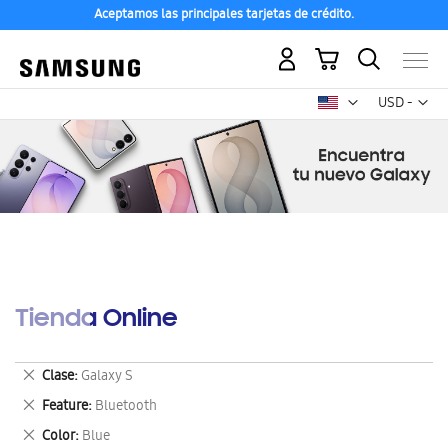
Aceptamos las principales tarjetas de crédito.
Mi carrito
Mon
USD -
dólar
estadounid
Tienda Online
Eliminar
Clase
Galaxy S
este
Eliminar
Feature
Bluetooth
artículo
este
Eliminar
Color
Blue
artículo