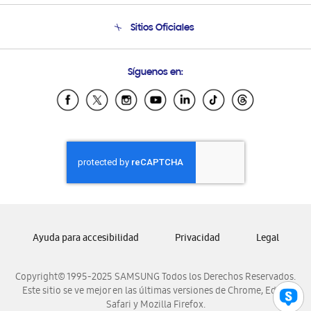
Seguimiento de tu pedido
Soporte telefónico
Sitios Oficiales
Condiciones de Compra
Soporte vía eMail
Preguntas Frecuentes
Samsung Costa Rica
Síguenos en:
Samsung Ecuador
Samsung El Salvador
Samsung Guatemala
Samsung Honduras
Samsung Nicaragua
Samsung Panamá
Samsung República Dominicana
Samsung Venezuela
Ayuda para accesibilidad
Privacidad
Legal
Copyright© 1995-2025 SAMSUNG Todos los Derechos Reservados.
Este sitio se ve mejor en las últimas versiones de Chrome, Edge,
Safari y Mozilla Firefox.