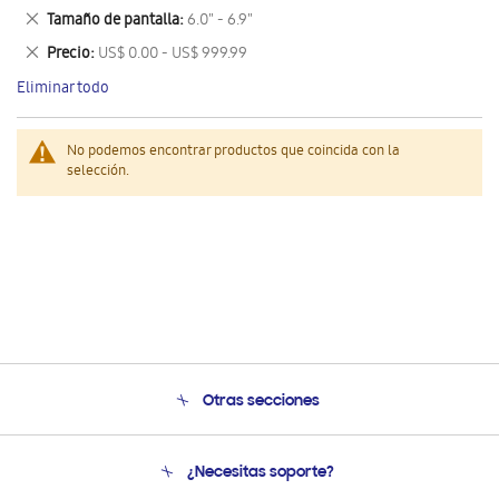
este
Eliminar
Tamaño de pantalla
6.0" - 6.9"
artículo
este
Eliminar
Precio
US$ 0.00 - US$ 999.99
artículo
este
Eliminar todo
artículo
No podemos encontrar productos que coincida con la
selección.
Otras secciones
Conócenos
¿Necesitas soporte?
Soporte