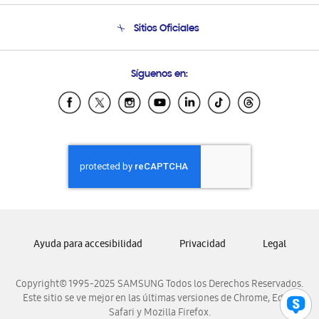
Seguimiento de tu pedido
Soporte telefónico
Sitios Oficiales
Condiciones de Compra
Soporte vía eMail
Preguntas Frecuentes
Samsung Costa Rica
Síguenos en:
Samsung Ecuador
Samsung El Salvador
Samsung Guatemala
Samsung Honduras
Samsung Nicaragua
Samsung Panamá
Samsung República Dominicana
Samsung Venezuela
Ayuda para accesibilidad
Privacidad
Legal
Copyright© 1995-2025 SAMSUNG Todos los Derechos Reservados.
Este sitio se ve mejor en las últimas versiones de Chrome, Edge,
Safari y Mozilla Firefox.