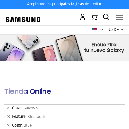
Aceptamos las principales tarjetas de crédito.
Mi carrito
Mon
USD -
dólar
estadounid
Tienda Online
Eliminar
Clase
Galaxy S
este
Eliminar
Feature
Bluetooth
artículo
este
Eliminar
Color
Blue
artículo