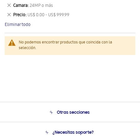
este
Eliminar
Camara
24MP o más
artículo
este
Eliminar
Precio
US$ 0.00 - US$ 999.99
artículo
este
Eliminar todo
artículo
No podemos encontrar productos que coincida con la
selección.
Otras secciones
Conócenos
¿Necesitas soporte?
Soporte