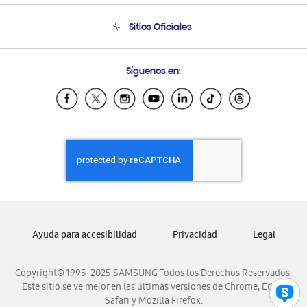
Seguimiento de tu pedido
Soporte telefónico
Sitios Oficiales
Condiciones de Compra
Soporte vía eMail
Preguntas Frecuentes
Samsung Costa Rica
Síguenos en:
Samsung Ecuador
Samsung El Salvador
Samsung Guatemala
Samsung Honduras
Samsung Nicaragua
Samsung Panamá
Samsung República Dominicana
Samsung Venezuela
Ayuda para accesibilidad
Privacidad
Legal
Copyright© 1995-2025 SAMSUNG Todos los Derechos Reservados.
Este sitio se ve mejor en las últimas versiones de Chrome, Edge,
Safari y Mozilla Firefox.