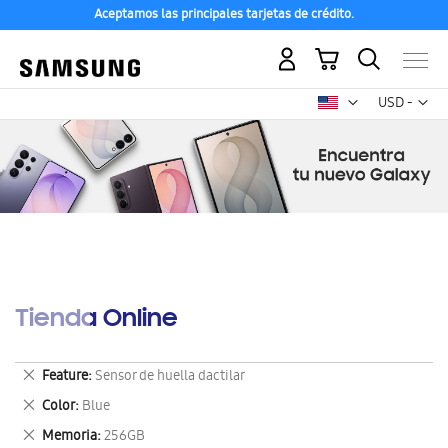
Aceptamos las principales tarjetas de crédito.
Mi carrito
Mon
USD -
dólar
estadounid
Tienda Online
Eliminar
Feature
Sensor de huella dactilar
este
Eliminar
Color
Blue
artículo
este
Eliminar
Memoria
256GB
artículo