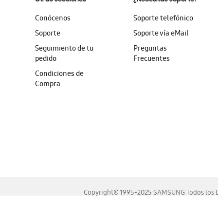
Conócenos
Soporte telefónico
Soporte
Soporte vía eMail
Seguimiento de tu
Preguntas
pedido
Frecuentes
Condiciones de
Compra
Copyright© 1995-2025 SAMSUNG Todos los D
Este sitio se ve mejor en las últimas versiones de Chrome