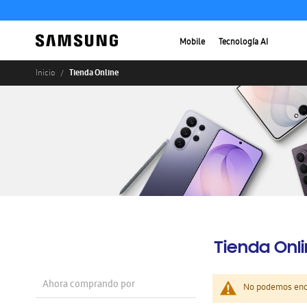
Mobile
Tecnología AI
Tienda Online
Inicio
Tienda Onl
Ahora comprando por
No podemos enco