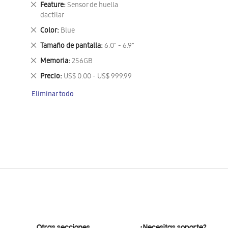
Eliminar
Feature
Sensor de huella
este
dactilar
artículo
Eliminar
Color
Blue
este
Eliminar
Tamaño de pantalla
6.0" - 6.9"
artículo
este
Eliminar
Memoria
256GB
artículo
este
Eliminar
Precio
US$ 0.00 - US$ 999.99
artículo
este
Eliminar todo
artículo
Otras secciones
¿Necesitas soporte?