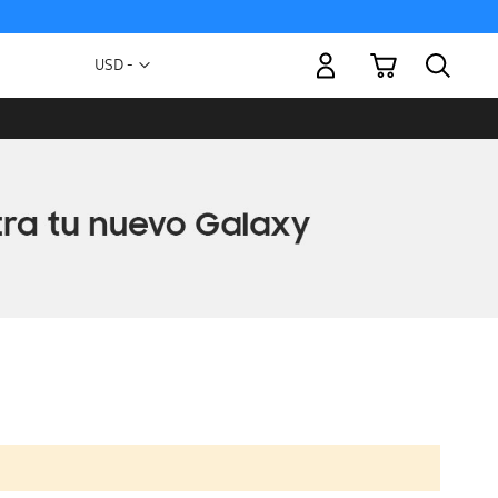
Mi carrito
Moneda
USD -
dólar
estadounidense