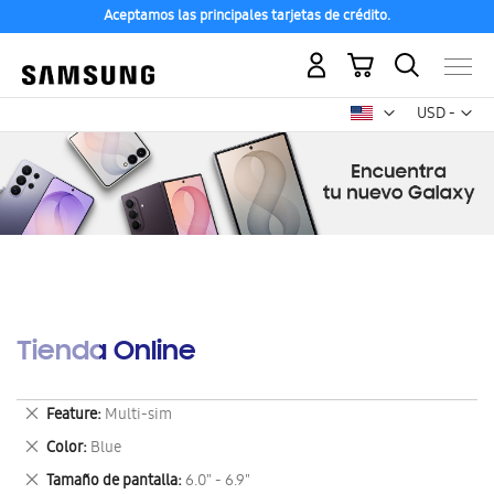
Aceptamos las principales tarjetas de crédito.
Mi carrito
Mon
USD -
dólar
estadounid
Tienda Online
Eliminar
Feature
Multi-sim
este
Eliminar
Color
Blue
artículo
este
Eliminar
Tamaño de pantalla
6.0" - 6.9"
artículo