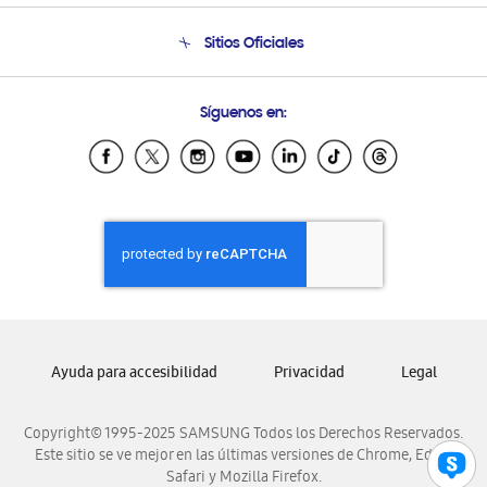
Seguimiento de tu pedido
Soporte telefónico
Sitios Oficiales
Condiciones de Compra
Soporte vía eMail
Preguntas Frecuentes
Samsung Costa Rica
Síguenos en:
Samsung Ecuador
Samsung El Salvador
Samsung Guatemala
Samsung Honduras
Samsung Nicaragua
Samsung Panamá
Samsung República Dominicana
Samsung Venezuela
Ayuda para accesibilidad
Privacidad
Legal
Copyright© 1995-2025 SAMSUNG Todos los Derechos Reservados.
Este sitio se ve mejor en las últimas versiones de Chrome, Edge,
Safari y Mozilla Firefox.