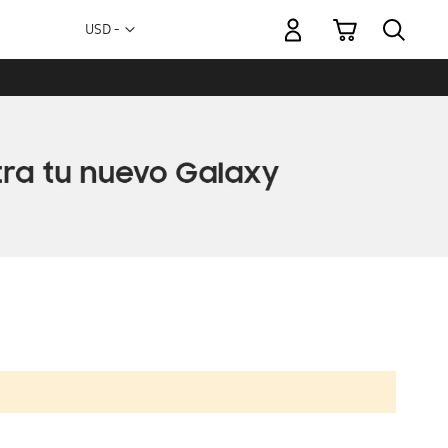
Mi carrito
Moneda
USD -
dólar
estadounidense