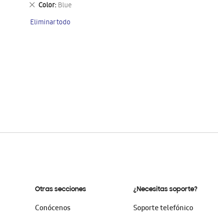
este
Eliminar
Color
Blue
artículo
este
Eliminar todo
artículo
Otras secciones
¿Necesitas soporte?
Conócenos
Soporte telefónico