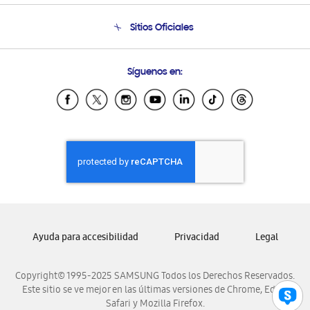
Seguimiento de tu pedido
Soporte telefónico
Sitios Oficiales
Condiciones de Compra
Soporte vía eMail
Preguntas Frecuentes
Samsung Costa Rica
Síguenos en:
Samsung Ecuador
Samsung El Salvador
Samsung Guatemala
Samsung Honduras
Samsung Nicaragua
Samsung Panamá
Samsung República Dominicana
Samsung Venezuela
Ayuda para accesibilidad
Privacidad
Legal
Copyright© 1995-2025 SAMSUNG Todos los Derechos Reservados.
Este sitio se ve mejor en las últimas versiones de Chrome, Edge,
Safari y Mozilla Firefox.