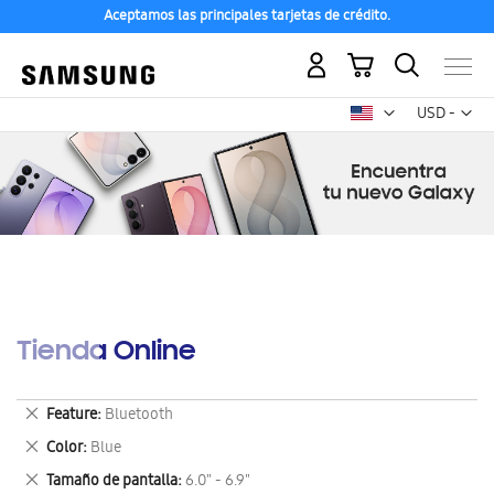
Aceptamos las principales tarjetas de crédito.
Mi carrito
Mon
USD -
dólar
estadounid
Tienda Online
Eliminar
Feature
Bluetooth
este
Eliminar
Color
Blue
artículo
este
Eliminar
Tamaño de pantalla
6.0" - 6.9"
artículo