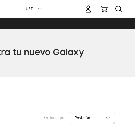
Mi carrito
Moneda
USD -
dólar
estadounidense
Ordenar por