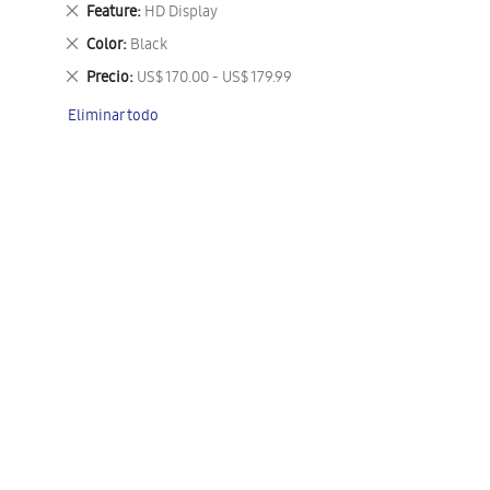
este
Eliminar
Feature
HD Display
artículo
este
Eliminar
Color
Black
artículo
este
Eliminar
Precio
US$ 170.00 - US$ 179.99
artículo
este
Eliminar todo
artículo