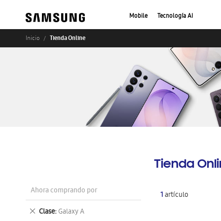
Mobile
Tecnología AI
Tienda Online
Inicio
Tienda Onl
Ahora comprando por
1
artículo
Eliminar
Clase
Galaxy A