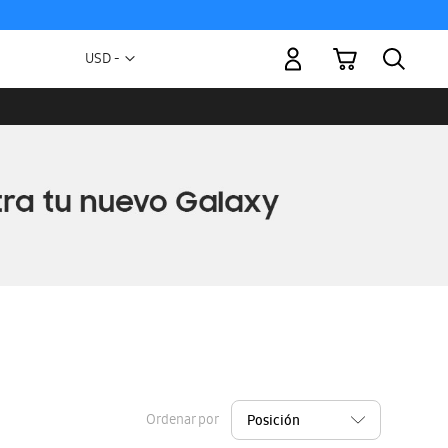
Mi carrito
Moneda
USD -
dólar
estadounidense
Ordenar por