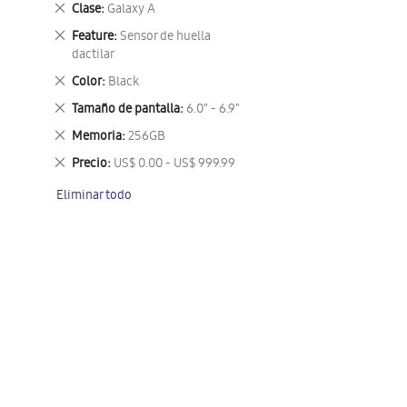
Eliminar
Clase
Galaxy A
este
Eliminar
Feature
Sensor de huella
artículo
este
dactilar
artículo
Eliminar
Color
Black
este
Eliminar
Tamaño de pantalla
6.0" - 6.9"
artículo
este
Eliminar
Memoria
256GB
artículo
este
Eliminar
Precio
US$ 0.00 - US$ 999.99
artículo
este
Eliminar todo
artículo