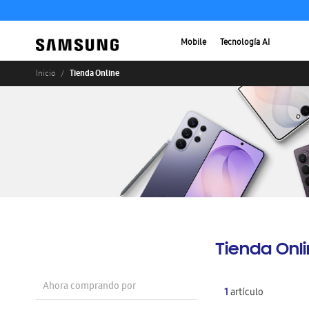
Mobile
Tecnología AI
Tienda Online
Inicio
Tienda Onl
Ahora comprando por
1
artículo