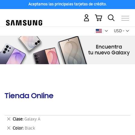
Aceptamos las principales tarjetas de crédito.
Mi carrito
Mon
USD -
dólar
estadounid
Tienda Online
Eliminar
Clase
Galaxy A
este
Eliminar
Color
Black
artículo
este