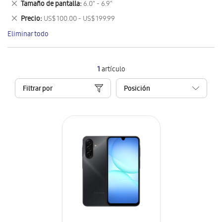
Eliminar
Tamaño de pantalla
6.0" - 6.9"
artículo
este
Eliminar
Precio
US$ 100.00 - US$ 199.99
artículo
este
Eliminar todo
artículo
1
artículo
Filtrar por