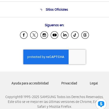
Seguimiento de tu pedido
Soporte telefónico
Sitios Oficiales
Condiciones de Compra
Soporte vía eMail
Preguntas Frecuentes
Samsung Costa Rica
Síguenos en:
Samsung Ecuador
Samsung El Salvador
Samsung Guatemala
Samsung Honduras
Samsung Nicaragua
Samsung Panamá
Samsung República Dominicana
Samsung Venezuela
Ayuda para accesibilidad
Privacidad
Legal
Copyright© 1995-2025 SAMSUNG Todos los Derechos Reservados.
Este sitio se ve mejor en las últimas versiones de Chrome, Edge,
Safari y Mozilla Firefox.