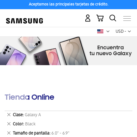
Aceptamos las principales tarjetas de crédito.
Mi carrito
Mon
USD -
dólar
estadounid
Tienda Online
Eliminar
Clase
Galaxy A
este
Eliminar
Color
Black
artículo
este
Eliminar
Tamaño de pantalla
6.0" - 6.9"
artículo