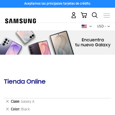
Aceptamos las principales tarjetas de crédito.
Mi carrito
Mon
USD -
dólar
estadounid
Tienda Online
Eliminar
Clase
Galaxy A
este
Eliminar
Color
Black
artículo
este