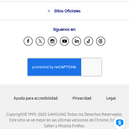
Seguimiento de tu pedido
Soporte telefónico
Sitios Oficiales
Condiciones de Compra
Soporte vía eMail
Preguntas Frecuentes
Samsung Costa Rica
Síguenos en:
Samsung Ecuador
Samsung El Salvador
Samsung Guatemala
Samsung Honduras
Samsung Nicaragua
Samsung Panamá
Samsung República Dominicana
Samsung Venezuela
Ayuda para accesibilidad
Privacidad
Legal
Copyright© 1995-2025 SAMSUNG Todos los Derechos Reservados.
Este sitio se ve mejor en las últimas versiones de Chrome, Edge,
Safari y Mozilla Firefox.