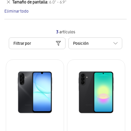
Eliminar
Tamaño de pantalla
6.0" - 6.9"
artículo
este
Eliminar todo
artículo
3
artículos
Filtrar por