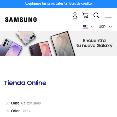
Aceptamos las principales tarjetas de crédito.
Mi carrito
Mon
USD -
dólar
estadounid
Tienda Online
Eliminar
Clase
Galaxy Buds
este
Eliminar
Color
Black
artículo
este