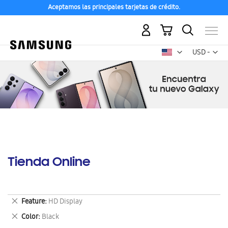
Aceptamos las principales tarjetas de crédito.
Mi carrito
Mon
USD -
dólar
estadounid
Tienda Online
Eliminar
Feature
HD Display
este
Eliminar
Color
Black
artículo
este