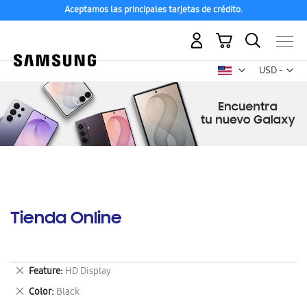
Aceptamos las principales tarjetas de crédito.
Mi carrito
Mon
USD -
dólar
estadounid
Tienda Online
Eliminar
Feature
HD Display
este
Eliminar
Color
Black
artículo
este