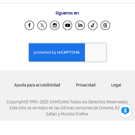
Preguntas Frecuentes
Samsung Costa Rica
Síguenos en:
Samsung Ecuador
Samsung El Salvador
Samsung Guatemala
Samsung Honduras
Samsung Nicaragua
Samsung Panamá
Samsung República Dominicana
Samsung Venezuela
Ayuda para accesibilidad
Privacidad
Legal
Copyright© 1995-2025 SAMSUNG Todos los Derechos Reservados.
Este sitio se ve mejor en las últimas versiones de Chrome, Edge,
Safari y Mozilla Firefox.