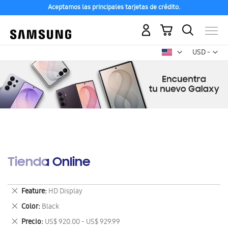
Aceptamos las principales tarjetas de crédito.
Mi carrito
Mon
USD -
dólar
estadounid
Tienda Online
Eliminar
Feature
HD Display
este
Eliminar
Color
Black
artículo
este
Eliminar
Precio
US$ 920.00 - US$ 929.99
artículo