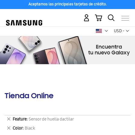
Aceptamos las principales tarjetas de crédito.
Mi carrito
Mon
USD -
dólar
estadounid
Tienda Online
Eliminar
Feature
Sensor de huella dactilar
este
Eliminar
Color
Black
artículo
este