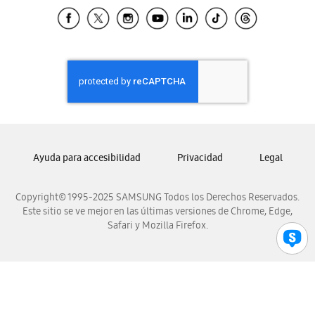
Samsung El Salvador
Samsung Guatemala
Samsung Honduras
Samsung Nicaragua
Samsung Panamá
Samsung República Dominicana
Samsung Venezuela
Ayuda para accesibilidad
Privacidad
Legal
Copyright© 1995-2025 SAMSUNG Todos los Derechos Reservados.
Este sitio se ve mejor en las últimas versiones de Chrome, Edge,
Safari y Mozilla Firefox.