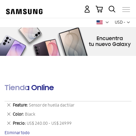
Mi carrito
Mon
USD -
dólar
estadounid
Tienda Online
Eliminar
Feature
Sensor de huella dactilar
este
Eliminar
Color
Black
artículo
este
Eliminar
Precio
US$ 240.00 - US$ 249.99
artículo
este
Eliminar todo
artículo