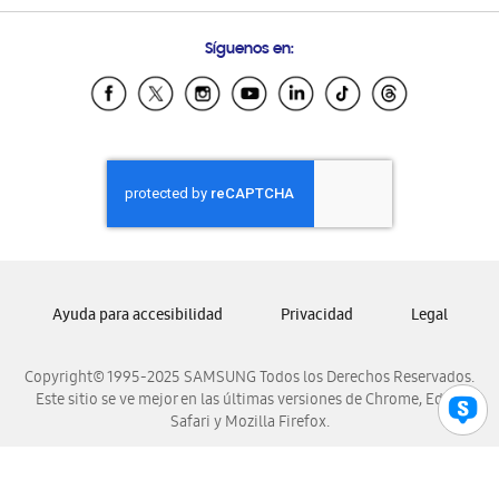
Preguntas Frecuentes
Samsung Costa Rica
Síguenos en:
Samsung Ecuador
Samsung El Salvador
Samsung Guatemala
Samsung Honduras
Samsung Nicaragua
Samsung Panamá
Samsung República Dominicana
Samsung Venezuela
Ayuda para accesibilidad
Privacidad
Legal
Copyright© 1995-2025 SAMSUNG Todos los Derechos Reservados.
Este sitio se ve mejor en las últimas versiones de Chrome, Edge,
Safari y Mozilla Firefox.