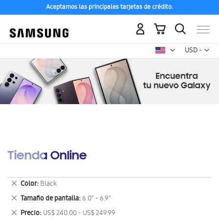
Aceptamos las principales tarjetas de crédito.
Mi carrito
Mon
USD -
dólar
estadounid
Tienda Online
Eliminar
Color
Black
este
Eliminar
Tamaño de pantalla
6.0" - 6.9"
artículo
este
Eliminar
Precio
US$ 240.00 - US$ 249.99
artículo