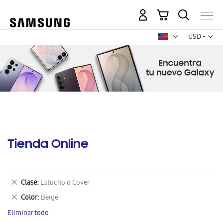
Mi carrito
Mon
USD -
dólar
estadounid
Tienda Online
Eliminar
Clase
Estucho o Cover
este
Eliminar
Color
Beige
artículo
este
Eliminar todo
artículo