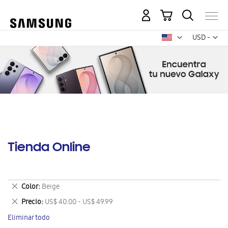
Mi carrito
Mon
USD -
dólar
estadounid
Tienda Online
Eliminar
Color
Beige
este
Eliminar
Precio
US$ 40.00 - US$ 49.99
artículo
este
Eliminar todo
artículo