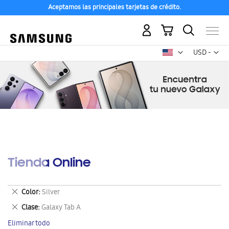
Aceptamos las principales tarjetas de crédito.
Mi carrito
Mon
USD -
dólar
estadounid
Tienda Online
Eliminar
Color
Silver
este
Eliminar
Clase
Galaxy Tab A
artículo
este
Eliminar todo
artículo