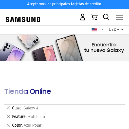
Aceptamos las principales tarjetas de crédito.
Mi carrito
Mon
USD -
dólar
estadounid
Tienda Online
Eliminar
Clase
Galaxy A
este
Eliminar
Feature
Multi-sim
artículo
este
Eliminar
Color
Azul Polar
artículo