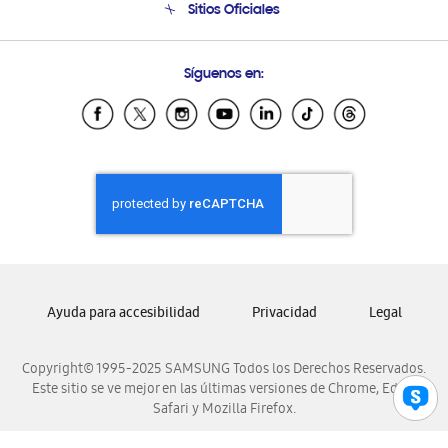
Sitios Oficiales
Condiciones de Compra
Soporte vía eMail
Preguntas Frecuentes
Samsung Costa Rica
Síguenos en:
Samsung Ecuador
Samsung El Salvador
Samsung Guatemala
Samsung Honduras
Samsung Nicaragua
Samsung Panamá
Samsung República Dominicana
Samsung Venezuela
Ayuda para accesibilidad
Privacidad
Legal
Copyright© 1995-2025 SAMSUNG Todos los Derechos Reservados.
Este sitio se ve mejor en las últimas versiones de Chrome, Edge,
Safari y Mozilla Firefox.