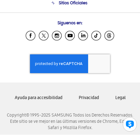
Sitios Oficiales
Condiciones de Compra
Soporte vía eMail
Preguntas Frecuentes
Samsung Costa Rica
Síguenos en:
Samsung Ecuador
Samsung El Salvador
Samsung Guatemala
Samsung Honduras
Samsung Nicaragua
Samsung Panamá
Samsung República Dominicana
Samsung Venezuela
Ayuda para accesibilidad
Privacidad
Legal
Copyright© 1995-2025 SAMSUNG Todos los Derechos Reservados.
Este sitio se ve mejor en las últimas versiones de Chrome, Edge,
Safari y Mozilla Firefox.