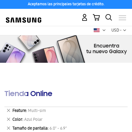
Aceptamos las principales tarjetas de crédito.
Mi carrito
Mon
USD -
dólar
estadounid
Tienda Online
Eliminar
Feature
Multi-sim
este
Eliminar
Color
Azul Polar
artículo
este
Eliminar
Tamaño de pantalla
6.0" - 6.9"
artículo