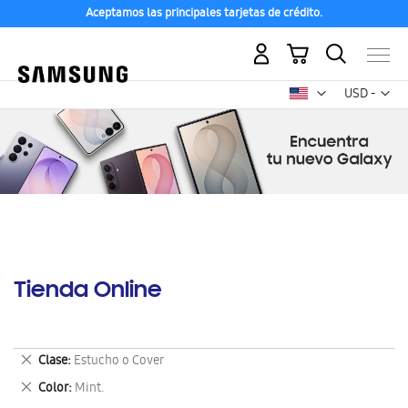
Aceptamos las principales tarjetas de crédito.
Mi carrito
Mon
USD -
dólar
estadounid
Tienda Online
Eliminar
Clase
Estucho o Cover
este
Eliminar
Color
Mint.
artículo
este