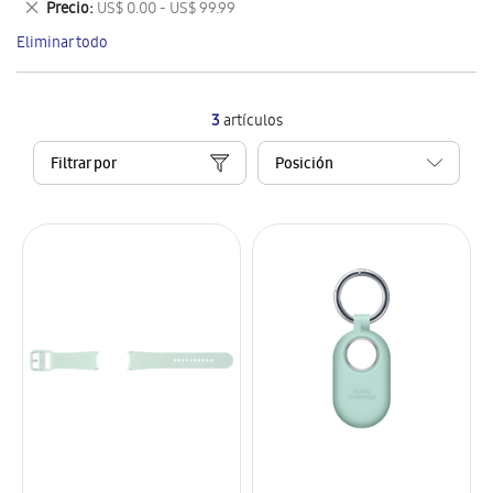
Eliminar
Precio
US$ 0.00 - US$ 99.99
artículo
este
Eliminar todo
artículo
3
artículos
Filtrar por