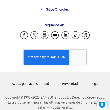
Seguimiento de tu pedido
Soporte telefónico
Sitios Oficiales
Condiciones de Compra
Soporte vía eMail
Preguntas Frecuentes
Samsung Costa Rica
Síguenos en:
Samsung Ecuador
Samsung El Salvador
Samsung Guatemala
Samsung Honduras
Samsung Nicaragua
Samsung Panamá
Samsung República Dominicana
Samsung Venezuela
Ayuda para accesibilidad
Privacidad
Legal
Copyright© 1995-2025 SAMSUNG Todos los Derechos Reservados.
Este sitio se ve mejor en las últimas versiones de Chrome, Edge,
Safari y Mozilla Firefox.