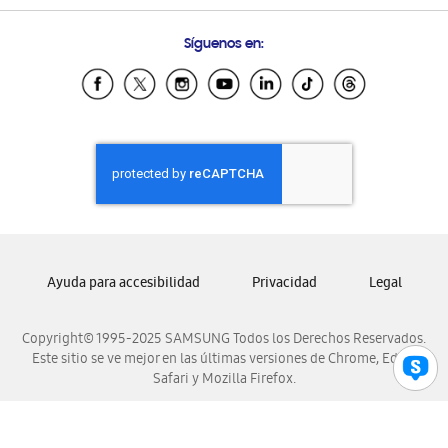
Preguntas Frecuentes
Samsung Costa Rica
Síguenos en:
Samsung Ecuador
Samsung El Salvador
Samsung Guatemala
Samsung Honduras
Samsung Nicaragua
Samsung Panamá
Samsung República Dominicana
Samsung Venezuela
Ayuda para accesibilidad
Privacidad
Legal
Copyright© 1995-2025 SAMSUNG Todos los Derechos Reservados.
Este sitio se ve mejor en las últimas versiones de Chrome, Edge,
Safari y Mozilla Firefox.