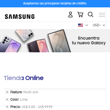
Aceptamos las principales tarjetas de crédito.
Mi carrito
Mon
USD -
dólar
estadounid
Tienda Online
Eliminar
Feature
Multi-sim
este
Eliminar
Color
Lima
artículo
este
Eliminar
Precio
US$ 0.00 - US$ 99.99
artículo