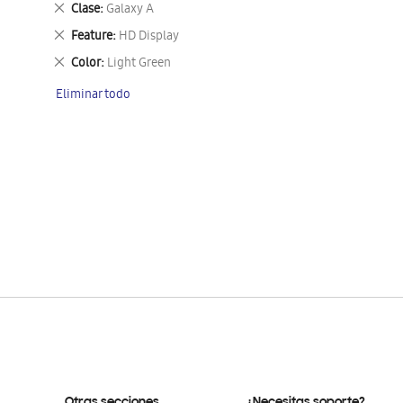
Eliminar
Clase
Galaxy A
este
Eliminar
Feature
HD Display
artículo
este
Eliminar
Color
Light Green
artículo
este
Eliminar todo
artículo
Otras secciones
¿Necesitas soporte?