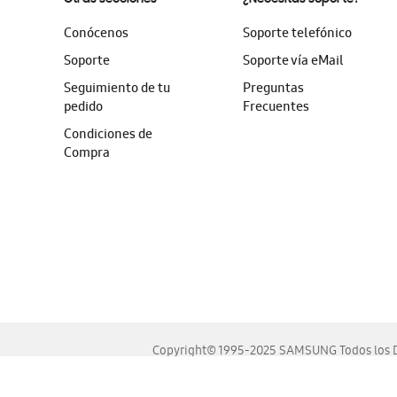
Conócenos
Soporte telefónico
Soporte
Soporte vía eMail
Seguimiento de tu
Preguntas
pedido
Frecuentes
Condiciones de
Compra
Copyright© 1995-2025 SAMSUNG Todos los D
Este sitio se ve mejor en las últimas versiones de Chrome