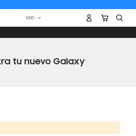
Mi carrito
Moneda
USD -
dólar
estadounidense