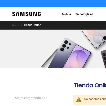
Mobile
Tecnología AI
Tienda Online
Inicio
Tienda Onl
Ahora comprando por
No podemos enco