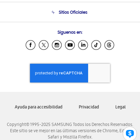
Seguimiento de tu pedido
Soporte telefónico
Sitios Oficiales
Condiciones de Compra
Soporte vía eMail
Preguntas Frecuentes
Samsung Costa Rica
Síguenos en:
Samsung Ecuador
Samsung El Salvador
Samsung Guatemala
Samsung Honduras
Samsung Nicaragua
Samsung Panamá
Samsung República Dominicana
Samsung Venezuela
Ayuda para accesibilidad
Privacidad
Legal
Copyright© 1995-2025 SAMSUNG Todos los Derechos Reservados.
Este sitio se ve mejor en las últimas versiones de Chrome, Edge,
Safari y Mozilla Firefox.