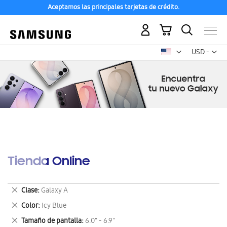
Aceptamos las principales tarjetas de crédito.
Mi carrito
Mon
USD -
dólar
estadounid
Tienda Online
Eliminar
Clase
Galaxy A
este
Eliminar
Color
Icy Blue
artículo
este
Eliminar
Tamaño de pantalla
6.0" - 6.9"
artículo