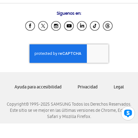
Preguntas Frecuentes
Samsung Costa Rica
Síguenos en:
Samsung Ecuador
Samsung El Salvador
Samsung Guatemala
Samsung Honduras
Samsung Nicaragua
Samsung Panamá
Samsung República Dominicana
Samsung Venezuela
Ayuda para accesibilidad
Privacidad
Legal
Copyright© 1995-2025 SAMSUNG Todos los Derechos Reservados.
Este sitio se ve mejor en las últimas versiones de Chrome, Edge,
Safari y Mozilla Firefox.