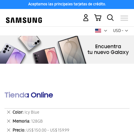
Aceptamos las principales tarjetas de crédito.
Mi carrito
Mon
USD -
dólar
estadounid
Tienda Online
Eliminar
Color
Icy Blue
este
Eliminar
Memoria
128GB
artículo
este
Eliminar
Precio
US$ 150.00 - US$ 159.99
artículo