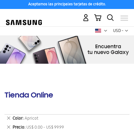
Aceptamos las principales tarjetas de crédito.
Mi carrito
Mon
USD -
dólar
estadounid
Tienda Online
Eliminar
Color
Apricot
este
Eliminar
Precio
US$ 0.00 - US$ 99.99
artículo
este