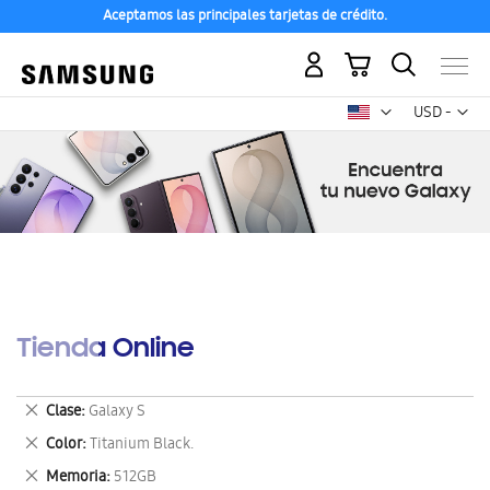
Aceptamos las principales tarjetas de crédito.
Mi carrito
Mon
USD -
dólar
estadounid
Tienda Online
Eliminar
Clase
Galaxy S
este
Eliminar
Color
Titanium Black.
artículo
este
Eliminar
Memoria
512GB
artículo