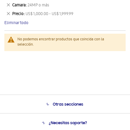
este
Eliminar
Camara
24MP o más
artículo
este
Eliminar
Precio
US$ 1,000.00 - US$ 1,999.99
artículo
este
Eliminar todo
artículo
No podemos encontrar productos que coincida con la
selección.
Otras secciones
Conócenos
¿Necesitas soporte?
Soporte