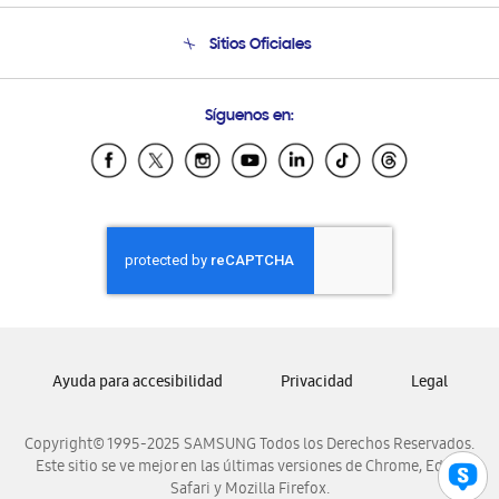
Seguimiento de tu pedido
Soporte telefónico
Sitios Oficiales
Condiciones de Compra
Soporte vía eMail
Preguntas Frecuentes
Samsung Costa Rica
Síguenos en:
Samsung Ecuador
Samsung El Salvador
Samsung Guatemala
Samsung Honduras
Samsung Nicaragua
Samsung Panamá
Samsung República Dominicana
Samsung Venezuela
Ayuda para accesibilidad
Privacidad
Legal
Copyright© 1995-2025 SAMSUNG Todos los Derechos Reservados.
Este sitio se ve mejor en las últimas versiones de Chrome, Edge,
Safari y Mozilla Firefox.