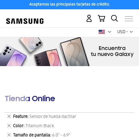
Aceptamos las principales tarjetas de crédito.
Mi carrito
Mon
USD -
dólar
estadounid
Tienda Online
Eliminar
Feature
Sensor de huella dactilar
este
Eliminar
Color
Titanium Black.
artículo
este
Eliminar
Tamaño de pantalla
6.0" - 6.9"
artículo