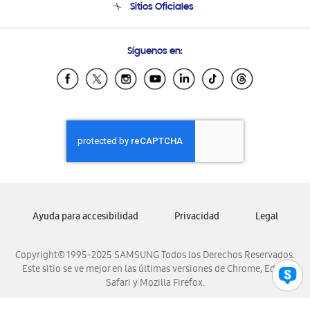
Sitios Oficiales
Condiciones de Compra
Soporte vía eMail
Preguntas Frecuentes
Samsung Costa Rica
Síguenos en:
Samsung Ecuador
Samsung El Salvador
Samsung Guatemala
Samsung Honduras
Samsung Nicaragua
Samsung Panamá
Samsung República Dominicana
Samsung Venezuela
Ayuda para accesibilidad
Privacidad
Legal
Copyright© 1995-2025 SAMSUNG Todos los Derechos Reservados.
Este sitio se ve mejor en las últimas versiones de Chrome, Edge,
Safari y Mozilla Firefox.