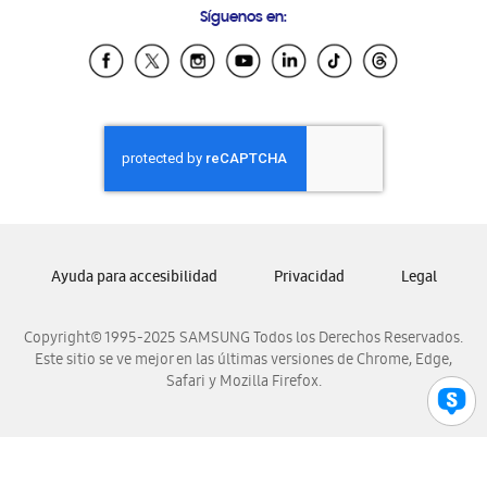
Síguenos en:
Samsung Ecuador
Samsung El Salvador
Samsung Guatemala
Samsung Honduras
Samsung Nicaragua
Samsung Panamá
Samsung República Dominicana
Samsung Venezuela
Ayuda para accesibilidad
Privacidad
Legal
Copyright© 1995-2025 SAMSUNG Todos los Derechos Reservados.
Este sitio se ve mejor en las últimas versiones de Chrome, Edge,
Safari y Mozilla Firefox.