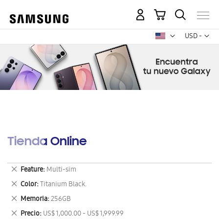
Mi carrito
Mon
USD -
dólar
estadounid
Tienda Online
Eliminar
Feature
Multi-sim
este
Eliminar
Color
Titanium Black.
artículo
este
Eliminar
Memoria
256GB
artículo
este
Eliminar
Precio
US$ 1,000.00 - US$ 1,999.99
artículo