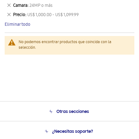
este
Eliminar
Camara
24MP o más
artículo
este
Eliminar
Precio
US$ 1,000.00 - US$ 1,099.99
artículo
este
Eliminar todo
artículo
No podemos encontrar productos que coincida con la
selección.
Otras secciones
Conócenos
¿Necesitas soporte?
Soporte