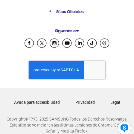
Seguimiento de tu pedido
Soporte telefónico
Sitios Oficiales
Condiciones de Compra
Soporte vía eMail
Preguntas Frecuentes
Samsung Costa Rica
Síguenos en:
Samsung Ecuador
Samsung El Salvador
Samsung Guatemala
Samsung Honduras
Samsung Nicaragua
Samsung Panamá
Samsung República Dominicana
Samsung Venezuela
Ayuda para accesibilidad
Privacidad
Legal
Copyright© 1995-2025 SAMSUNG Todos los Derechos Reservados.
Este sitio se ve mejor en las últimas versiones de Chrome, Edge,
Safari y Mozilla Firefox.