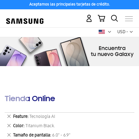
Aceptamos las principales tarjetas de crédito.
Mi carrito
Mon
USD -
dólar
estadounid
Tienda Online
Eliminar
Feature
Tecnología AI
este
Eliminar
Color
Titanium Black.
artículo
este
Eliminar
Tamaño de pantalla
6.0" - 6.9"
artículo