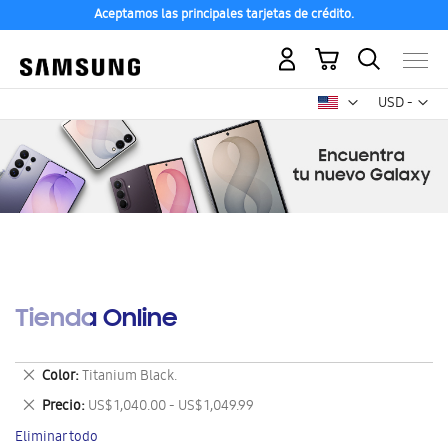
Aceptamos las principales tarjetas de crédito.
Mi carrito
Mon
USD -
dólar
estadounid
Tienda Online
Eliminar
Color
Titanium Black.
este
Eliminar
Precio
US$ 1,040.00 - US$ 1,049.99
artículo
este
Eliminar todo
artículo