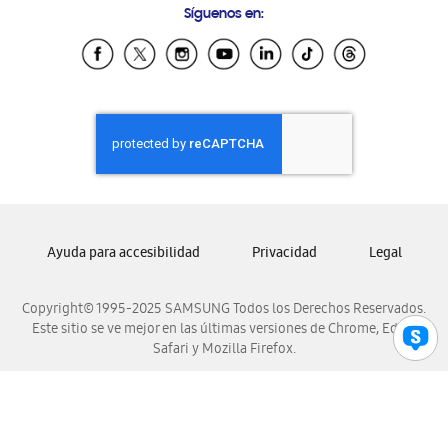
Síguenos en:
Samsung Ecuador
Samsung El Salvador
Samsung Guatemala
Samsung Honduras
Samsung Nicaragua
Samsung Panamá
Samsung República Dominicana
Samsung Venezuela
Ayuda para accesibilidad
Privacidad
Legal
Copyright© 1995-2025 SAMSUNG Todos los Derechos Reservados.
Este sitio se ve mejor en las últimas versiones de Chrome, Edge,
Safari y Mozilla Firefox.