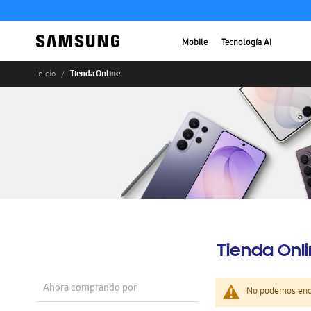
Mobile
Tecnología AI
Tienda Online
Inicio
Tienda Onl
Ahora comprando por
No podemos enco