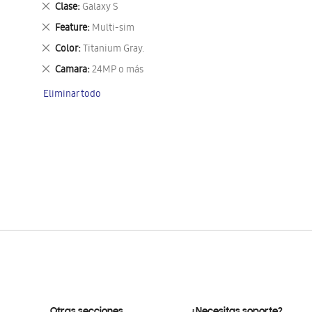
Eliminar
Clase
Galaxy S
este
Eliminar
Feature
Multi-sim
artículo
este
Eliminar
Color
Titanium Gray.
artículo
este
Eliminar
Camara
24MP o más
artículo
este
Eliminar todo
artículo
Otras secciones
¿Necesitas soporte?