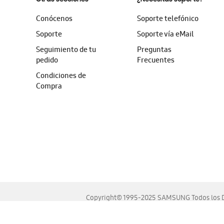
Conócenos
Soporte telefónico
Soporte
Soporte vía eMail
Seguimiento de tu
Preguntas
pedido
Frecuentes
Condiciones de
Compra
Copyright© 1995-2025 SAMSUNG Todos los D
Este sitio se ve mejor en las últimas versiones de Chrome