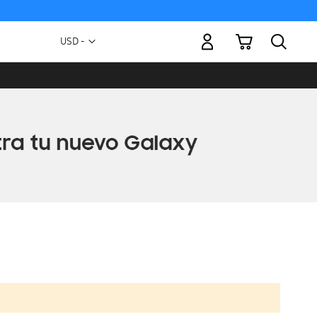
Mi carrito
Moneda
USD -
dólar
estadounidense