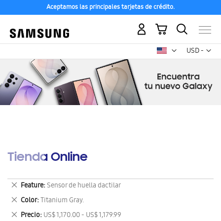
Aceptamos las principales tarjetas de crédito.
Mi carrito
Mon
USD -
dólar
estadounid
Tienda Online
Eliminar
Feature
Sensor de huella dactilar
este
Eliminar
Color
Titanium Gray.
artículo
este
Eliminar
Precio
US$ 1,170.00 - US$ 1,179.99
artículo