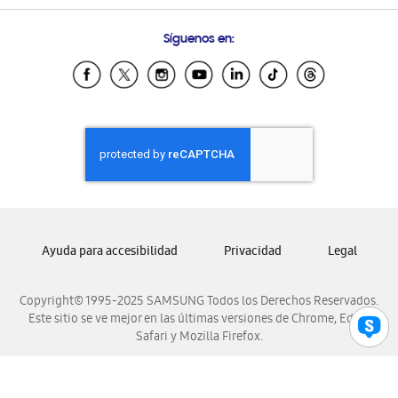
Preguntas Frecuentes
Samsung Costa Rica
Síguenos en:
Samsung Ecuador
Samsung El Salvador
Samsung Guatemala
Samsung Honduras
Samsung Nicaragua
Samsung Panamá
Samsung República Dominicana
Samsung Venezuela
Ayuda para accesibilidad
Privacidad
Legal
Copyright© 1995-2025 SAMSUNG Todos los Derechos Reservados.
Este sitio se ve mejor en las últimas versiones de Chrome, Edge,
Safari y Mozilla Firefox.