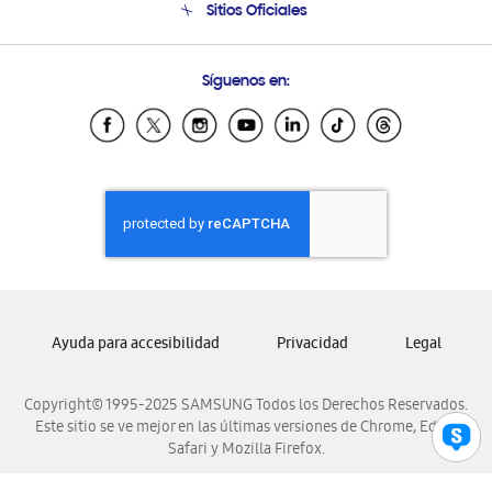
Sitios Oficiales
Condiciones de Compra
Soporte vía eMail
Preguntas Frecuentes
Samsung Costa Rica
Síguenos en:
Samsung Ecuador
Samsung El Salvador
Samsung Guatemala
Samsung Honduras
Samsung Nicaragua
Samsung Panamá
Samsung República Dominicana
Samsung Venezuela
Ayuda para accesibilidad
Privacidad
Legal
Copyright© 1995-2025 SAMSUNG Todos los Derechos Reservados.
Este sitio se ve mejor en las últimas versiones de Chrome, Edge,
Safari y Mozilla Firefox.