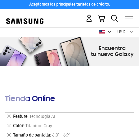
Aceptamos las principales tarjetas de crédito.
Mi carrito
Mon
USD -
dólar
estadounid
Tienda Online
Eliminar
Feature
Tecnología AI
este
Eliminar
Color
Titanium Gray.
artículo
este
Eliminar
Tamaño de pantalla
6.0" - 6.9"
artículo