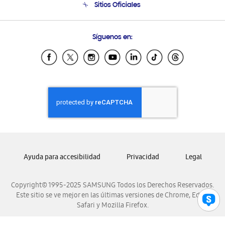
Sitios Oficiales
Condiciones de Compra
Soporte vía eMail
Preguntas Frecuentes
Samsung Costa Rica
Síguenos en:
Samsung Ecuador
Samsung El Salvador
Samsung Guatemala
Samsung Honduras
Samsung Nicaragua
Samsung Panamá
Samsung República Dominicana
Samsung Venezuela
Ayuda para accesibilidad
Privacidad
Legal
Copyright© 1995-2025 SAMSUNG Todos los Derechos Reservados.
Este sitio se ve mejor en las últimas versiones de Chrome, Edge,
Safari y Mozilla Firefox.