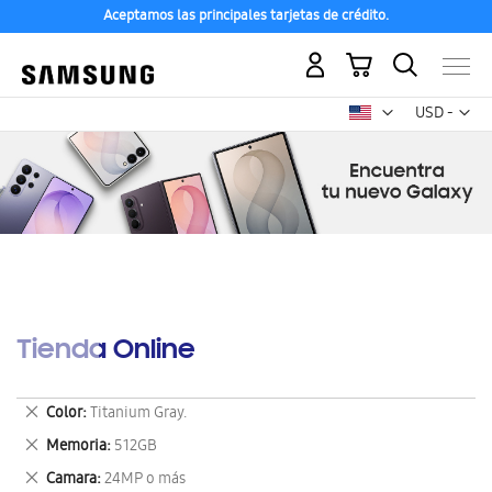
Aceptamos las principales tarjetas de crédito.
Mi carrito
Mon
USD -
dólar
estadounid
Tienda Online
Eliminar
Color
Titanium Gray.
este
Eliminar
Memoria
512GB
artículo
este
Eliminar
Camara
24MP o más
artículo