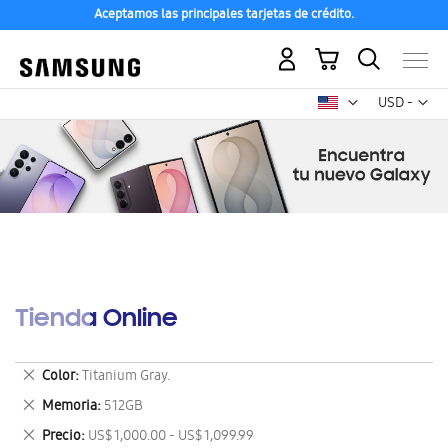
Aceptamos las principales tarjetas de crédito.
Mi carrito
Mon
USD -
dólar
estadounid
Tienda Online
Eliminar
Color
Titanium Gray.
este
Eliminar
Memoria
512GB
artículo
este
Eliminar
Precio
US$ 1,000.00 - US$ 1,099.99
artículo