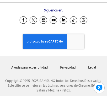
Preguntas Frecuentes
Samsung Costa Rica
Síguenos en:
Samsung Ecuador
Samsung El Salvador
Samsung Guatemala
Samsung Honduras
Samsung Nicaragua
Samsung Panamá
Samsung República Dominicana
Samsung Venezuela
Ayuda para accesibilidad
Privacidad
Legal
Copyright© 1995-2025 SAMSUNG Todos los Derechos Reservados.
Este sitio se ve mejor en las últimas versiones de Chrome, Edge,
Safari y Mozilla Firefox.