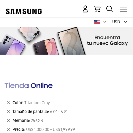
Mi carrito
Mon
USD -
dólar
estadounid
Tienda Online
Eliminar
Color
Titanium Gray.
este
Eliminar
Tamaño de pantalla
6.0" - 6.9"
artículo
este
Eliminar
Memoria
256GB
artículo
este
Eliminar
Precio
US$ 1,000.00 - US$ 1,999.99
artículo