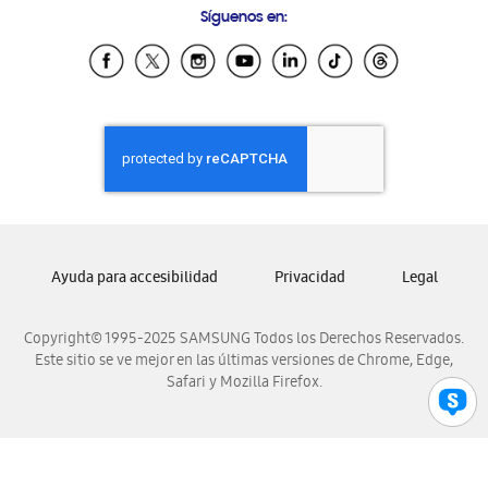
Síguenos en:
Samsung Ecuador
Samsung El Salvador
Samsung Guatemala
Samsung Honduras
Samsung Nicaragua
Samsung Panamá
Samsung República Dominicana
Samsung Venezuela
Ayuda para accesibilidad
Privacidad
Legal
Copyright© 1995-2025 SAMSUNG Todos los Derechos Reservados.
Este sitio se ve mejor en las últimas versiones de Chrome, Edge,
Safari y Mozilla Firefox.