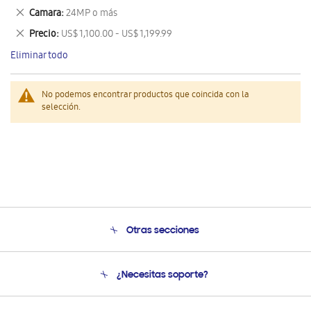
este
Eliminar
Camara
24MP o más
artículo
este
Eliminar
Precio
US$ 1,100.00 - US$ 1,199.99
artículo
este
Eliminar todo
artículo
No podemos encontrar productos que coincida con la
selección.
Otras secciones
Conócenos
¿Necesitas soporte?
Soporte
Seguimiento de tu pedido
Soporte telefónico