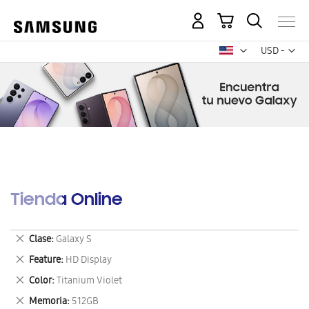
Mi carrito
Mon
USD -
dólar
estadounid
Tienda Online
Eliminar
Clase
Galaxy S
este
Eliminar
Feature
HD Display
artículo
este
Eliminar
Color
Titanium Violet
artículo
este
Eliminar
Memoria
512GB
artículo