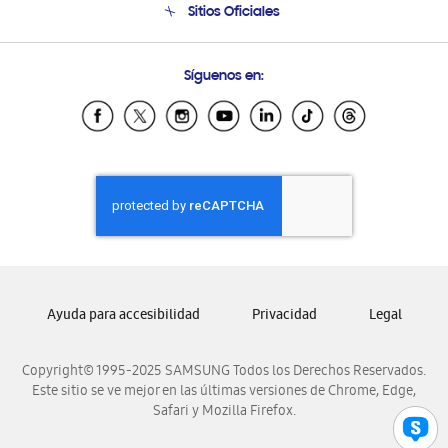
Sitios Oficiales
Condiciones de Compra
Soporte vía eMail
Preguntas Frecuentes
Samsung Costa Rica
Síguenos en:
Samsung Ecuador
Samsung El Salvador
Samsung Guatemala
Samsung Honduras
Samsung Nicaragua
Samsung Panamá
Samsung República Dominicana
Samsung Venezuela
Ayuda para accesibilidad
Privacidad
Legal
Copyright© 1995-2025 SAMSUNG Todos los Derechos Reservados.
Este sitio se ve mejor en las últimas versiones de Chrome, Edge,
Safari y Mozilla Firefox.