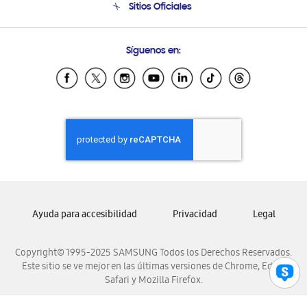
Sitios Oficiales
Condiciones de Compra
Soporte vía eMail
Preguntas Frecuentes
Samsung Costa Rica
Síguenos en:
Samsung Ecuador
Samsung El Salvador
Samsung Guatemala
Samsung Honduras
Samsung Nicaragua
Samsung Panamá
Samsung República Dominicana
Samsung Venezuela
Ayuda para accesibilidad
Privacidad
Legal
Copyright© 1995-2025 SAMSUNG Todos los Derechos Reservados.
Este sitio se ve mejor en las últimas versiones de Chrome, Edge,
Safari y Mozilla Firefox.