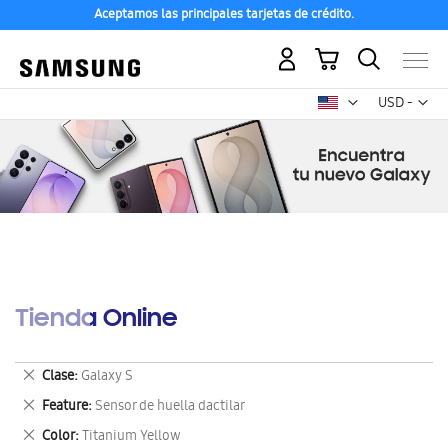
Aceptamos las principales tarjetas de crédito.
Mi carrito
Mon
USD -
dólar
estadounid
Tienda Online
Eliminar
Clase
Galaxy S
este
Eliminar
Feature
Sensor de huella dactilar
artículo
este
Eliminar
Color
Titanium Yellow
artículo