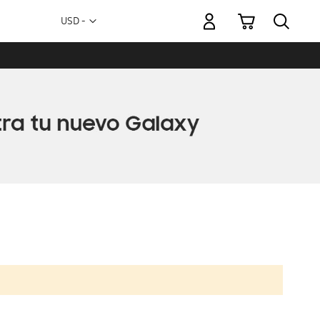
Mi carrito
Moneda
USD -
dólar
estadounidense