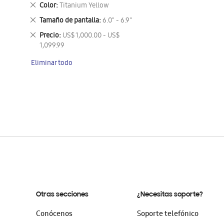
este
Eliminar
Color
Titanium Yellow
artículo
este
Eliminar
Tamaño de pantalla
6.0" - 6.9"
artículo
este
Eliminar
Precio
US$ 1,000.00 - US$
artículo
este
1,099.99
artículo
Eliminar todo
Otras secciones
¿Necesitas soporte?
Conócenos
Soporte telefónico