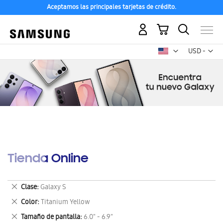
Aceptamos las principales tarjetas de crédito.
Mi carrito
Mon
USD -
dólar
estadounid
Tienda Online
Eliminar
Clase
Galaxy S
este
Eliminar
Color
Titanium Yellow
artículo
este
Eliminar
Tamaño de pantalla
6.0" - 6.9"
artículo