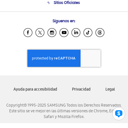
Sitios Oficiales
Condiciones de Compra
Soporte vía eMail
Preguntas Frecuentes
Samsung Costa Rica
Síguenos en:
Samsung Ecuador
Samsung El Salvador
Samsung Guatemala
Samsung Honduras
Samsung Nicaragua
Samsung Panamá
Samsung República Dominicana
Samsung Venezuela
Ayuda para accesibilidad
Privacidad
Legal
Copyright© 1995-2025 SAMSUNG Todos los Derechos Reservados.
Este sitio se ve mejor en las últimas versiones de Chrome, Edge,
Safari y Mozilla Firefox.