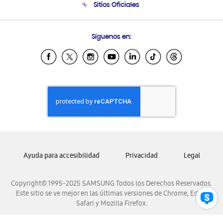
Sitios Oficiales
Condiciones de Compra
Soporte vía eMail
Preguntas Frecuentes
Samsung Costa Rica
Síguenos en:
Samsung Ecuador
Samsung El Salvador
Samsung Guatemala
Samsung Honduras
Samsung Nicaragua
Samsung Panamá
Samsung República Dominicana
Samsung Venezuela
Ayuda para accesibilidad
Privacidad
Legal
Copyright© 1995-2025 SAMSUNG Todos los Derechos Reservados.
Este sitio se ve mejor en las últimas versiones de Chrome, Edge,
Safari y Mozilla Firefox.