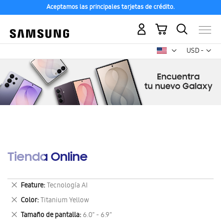
Aceptamos las principales tarjetas de crédito.
Mi carrito
Mon
USD -
dólar
estadounid
Tienda Online
Eliminar
Feature
Tecnología AI
este
Eliminar
Color
Titanium Yellow
artículo
este
Eliminar
Tamaño de pantalla
6.0" - 6.9"
artículo